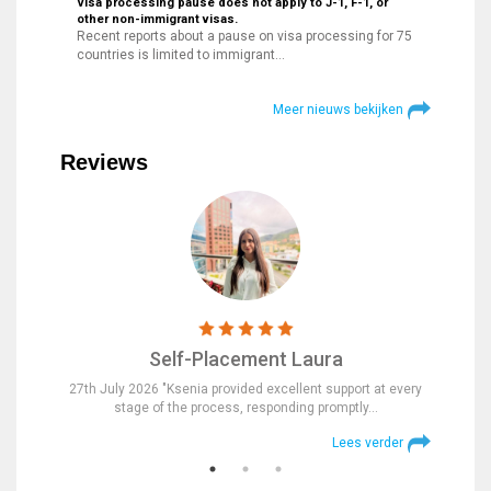
Visa processing pause does not apply to J-1, F-1, or
other non-immigrant visas.
Recent reports about a pause on visa processing for 75
countries is limited to immigrant…
Meer nieuws bekijken
Reviews
Self-Placement Laura
nd were
27th July 2026 "Ksenia provided excellent support at every
23rd Jul
stage of the process, responding promptly…
at
verder
Lees verder