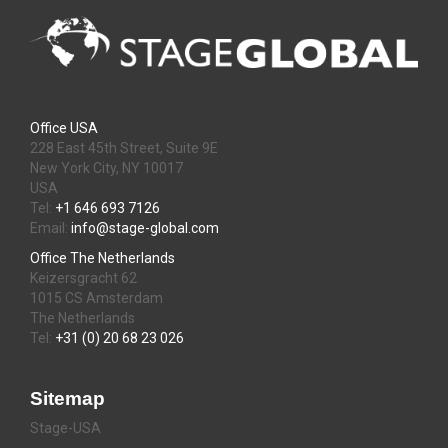
Office USA
228 East 45th Street, Suite 9E
New York City, NY 10017
USA
Tel:
+1 646 693 7126
Email:
info@stage-global.com
Office The Netherlands
Keizersgracht 62
1015 CS Amsterdam
The Netherlands
Tel:
+31 (0) 20 68 23 026
Sitemap
Stage-USA