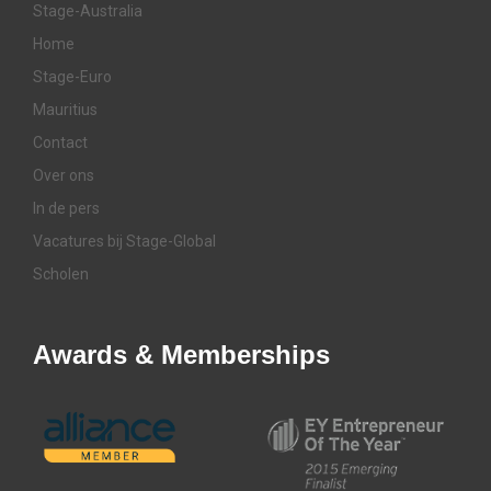
Stage-Australia
Home
Stage-Euro
Mauritius
Contact
Over ons
In de pers
Vacatures bij Stage-Global
Scholen
Awards & Memberships