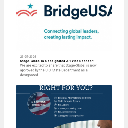
29-05-2026
Stage-Global is a designated J-1 Visa Sponsor!
We are excited to share that Stage-Global is now
approved by the U.S. State Department as a
designated…