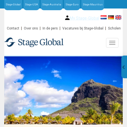
Stage-Global
Stage-USA
Stage-Australia
Stage-Euro
Stage-Mauritius
My Stage-Global
Contact
Over ons
In de pers
Vacatures bij Stage-Global
Scholen