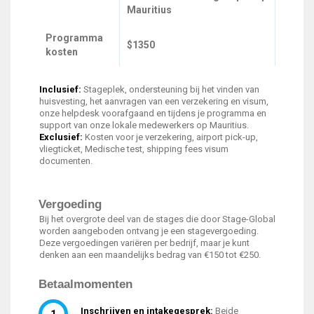
Mauritius
Programma
$1350
kosten
Inclusief:
Stageplek, ondersteuning bij het vinden van
huisvesting, het aanvragen van een verzekering en visum,
onze helpdesk voorafgaand en tijdens je programma en
support van onze lokale medewerkers op Mauritius.
Exclusief:
Kosten voor je verzekering, airport pick-up,
vliegticket, Medische test, shipping fees visum
documenten.
Vergoeding
Bij het overgrote deel van de stages die door Stage-Global
worden aangeboden ontvang je een stagevergoeding.
Deze vergoedingen variëren per bedrijf, maar je kunt
denken aan een maandelijks bedrag van €150 tot €250.
Betaalmomenten
Inschrijven en intakegesprek:
Beide