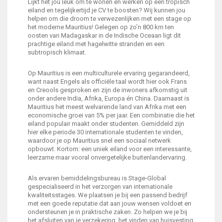
Lijkt het jou leuk om te wonen en werken op een tropisch
eiland en tegelijkertijd je CV te boosten? Wij kunnen jou
helpen om die droom te verwezenlijken met een stage op
het moderne Mauritius! Gelegen op zo’n 800 km ten
oosten van Madagaskar in de Indische Oceaan ligt dit
prachtige eiland met hagelwitte stranden en een
subtropisch klimaat.
Op Mauritius is een multiculturele ervaring gegarandeerd,
want naast Engels als officiële taal wordt hier ook Frans
en Creools gesproken en zijn de inwoners afkomstig uit
onder andere India, Afrika, Europa én China. Daarnaast is
Mauritius het meest welvarende land van Afrika met een
economische groei van 5% per jaar. Een combinatie die het
eiland populair maakt onder studenten. Gemiddeld zijn
hier elke periode 30 internationale studenten te vinden,
waardoor je op Mauritius snel een sociaal netwerk
opbouwt. Kortom: een uniek eiland voor een interessante,
leerzame maar vooral onvergetelijke buitenlandervaring.
Als ervaren bemiddelingsbureau is Stage-Global
gespecialiseerd in het verzorgen van internationale
kwaliteitsstages. We plaatsen je bij een passend bedrijf
met een goede reputatie dat aan jouw wensen voldoet en
ondersteunen je in praktische zaken. Zo helpen we je bij
het afsluiten van je verzekering, het vinden van huisvesting,