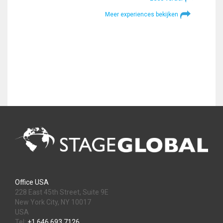
Meer experiences bekijken
Office USA
228 East 45th Street, Suite 9E
New York City, NY 10017
USA
Tel:
+1 646 693 7126