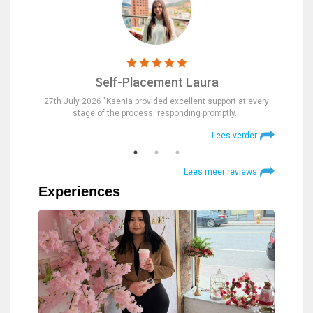
Self-Placement Laura
nd were
27th July 2026 "Ksenia provided excellent support at every
23rd Jul
stage of the process, responding promptly…
at
verder
Lees verder
Lees meer reviews
Experiences