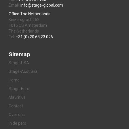
Email:
info@stage-global.com
Office The Netherlands
Keizersgracht 62
1015 CS Amsterdam
The Netherlands
Tel:
+31 (0) 20 68 23 026
Sitemap
Stage-USA
Stage-Australia
Home
Stage-Euro
Mauritius
Contact
Over ons
In de pers