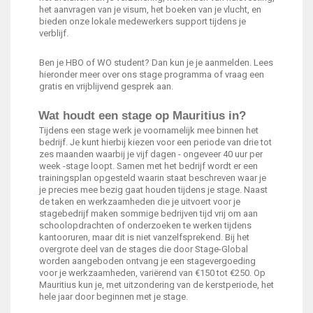
het aanvragen van je visum, het boeken van je vlucht, en
bieden onze lokale medewerkers support tijdens je
verblijf.
Ben je HBO of WO student? Dan kun je je aanmelden. Lees
hieronder meer over ons stage programma of vraag een
gratis en vrijblijvend gesprek aan.
Wat houdt een stage op Mauritius in?
Tijdens een stage werk je voornamelijk mee binnen het
bedrijf. Je kunt hierbij kiezen voor een periode van drie tot
zes maanden waarbij je vijf dagen - ongeveer 40 uur per
week -stage loopt. Samen met het bedrijf wordt er een
trainingsplan opgesteld waarin staat beschreven waar je
je precies mee bezig gaat houden tijdens je stage. Naast
de taken en werkzaamheden die je uitvoert voor je
stagebedrijf maken sommige bedrijven tijd vrij om aan
schoolopdrachten of onderzoeken te werken tijdens
kantooruren, maar dit is niet vanzelfsprekend. Bij het
overgrote deel van de stages die door Stage-Global
worden aangeboden ontvang je een stagevergoeding
voor je werkzaamheden, variërend van €150 tot €250. Op
Mauritius kun je, met uitzondering van de kerstperiode, het
hele jaar door beginnen met je stage.