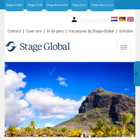
Stage-Global
Stage-USA
Stage-Australia
Stage-Euro
Stage-Mauritius
My Stage-Global
Contact
Over ons
In de pers
Vacatures bij Stage-Global
Scholen