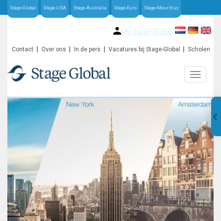
Stage-Global
Stage-USA
Stage-Australia
Stage-Euro
Stage-Mauritius
My Stage-Global
Contact
Over ons
In de pers
Vacatures bij Stage-Global
Scholen