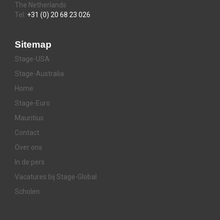
The Netherlands
Tel:
+31 (0) 20 68 23 026
Sitemap
Stage-USA
Stage-Australia
Home
Stage-Euro
Mauritius
Contact
Over ons
In de pers
Vacatures bij Stage-Global
Scholen