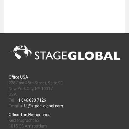
Office USA
228 East 45th Street, Suite 9E
New York City, NY 10017
USA
Tel:
+1 646 693 7126
Email:
info@stage-global.com
Office The Netherlands
Keizersgracht 62
1015 CS Amsterdam