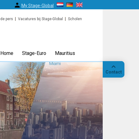
My Stage-Global
 de pers
Vacatures bij Stage-Global
Scholen
Home
Stage-Euro
Mauritius
Contact
Bellen
Op
locatie